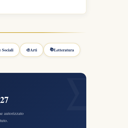
📚
 Sociali
🎨
Arti
Letteratura
∑
027
e autorizzato
tuto.