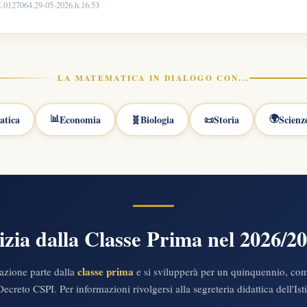
27064.29-05-2026.h.16:53
LA MATEMATICA IN DIALOGO CON...
📊
🌍
atica
Economia
🧬
Biologia
📜
Storia
Scienze
izia dalla Classe Prima nel 2026/2
classe prima
azione parte dalla
e si svilupperà per un quinquennio, com
Decreto CSPI. Per informazioni rivolgersi alla segreteria didattica dell'Isti