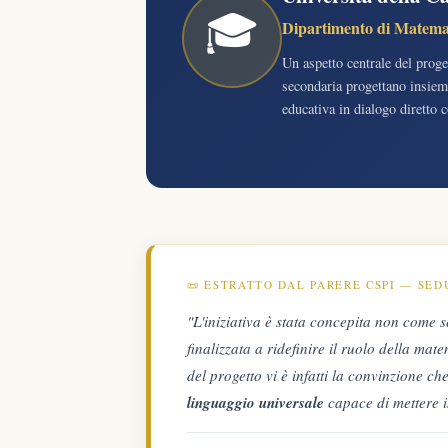
🎓
Dipartimento di Matem
Un aspetto centrale del proge
secondaria progettano insieme
educativa in dialogo diretto 
📜 ESTRATTO DAL PARERE CSPI — SEDU
"L'iniziativa è stata concepita non come
finalizzata a ridefinire il ruolo della ma
del progetto vi è infatti la convinzione 
linguaggio universale
capace di mettere in