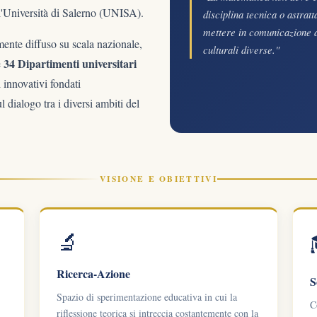
'Università di Salerno (UNISA).
disciplina tecnica o astrat
mettere in comunicazione am
mente diffuso su scala nazionale,
culturali diverse."
34 Dipartimenti universitari
e
 innovativi fondati
l dialogo tra i diversi ambiti del
VISIONE E OBIETTIVI
🔬
Ricerca-Azione
S
Spazio di sperimentazione educativa in cui la
C
riflessione teorica si intreccia costantemente con la