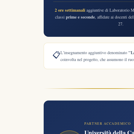
2 ore settimanali
aggiuntive di Laboratorio Ma
prime e seconde
classi
, affidate ai docenti d
27.
"L
📋
L'insegnamento aggiuntivo denominato
coinvolta nel progetto, che assumono il ru
PARTNER ACCADEMICO
Università della C