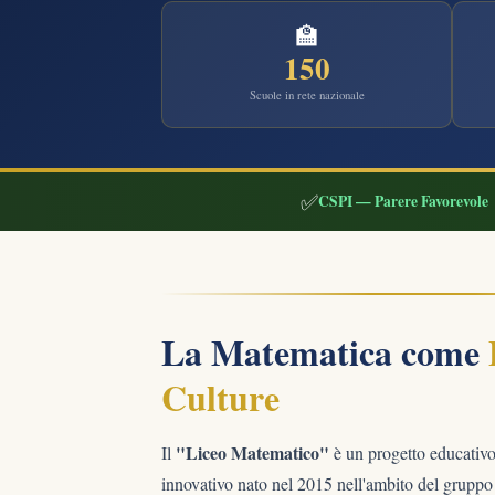
🏫
150
Scuole in rete nazionale
✅
CSPI — Parere Favorevole
La Matematica come
Culture
"Liceo Matematico"
Il
è un progetto educativo,
innovativo nato nel 2015 nell'ambito del gruppo d