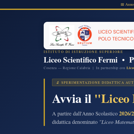
📅 Anno
π
λ
∂
φ
∑
√
∞
∫
≡
Δ
ISTITUTO DI ISTRUZIONE SUPERIORE
Liceo Scientifico Fermi • 
Lice
Cosenza — Regione Calabria | In partnership con
🔬 SPERIMENTAZIONE DIDATTICA AU
Avvia il
"Liceo
2026/
A partire dall'Anno Scolastico
"Liceo Matemat
didattica denominato