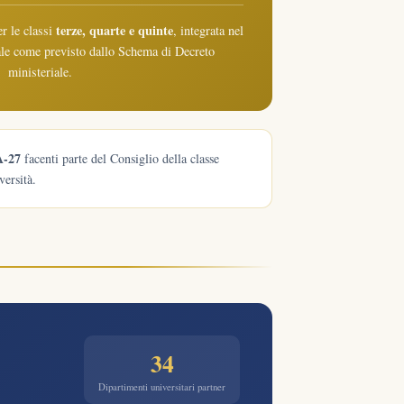
terze, quarte e quinte
r le classi
, integrata nel
le come previsto dallo Schema di Decreto
ministeriale.
A-27
facenti parte del Consiglio della classe
versità.
34
Dipartimenti universitari partner