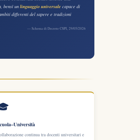
ta, bensì un
linguaggio universale
capace di
biti differenti del sapere e tradizioni
— Schema di Decreto CSPI, 29/05/2026
🎓
cuola–Università
ollaborazione continua tra docenti universitari e