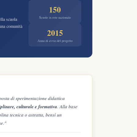
150
Scuole in rete nazionale
ella scuola
 una comunità
2015
Anno di avvio del progetto
osta di sperimentazione didattica
iplinare, culturale e formativa
. Alla base
lina tecnica o astratta, bensì un
se."