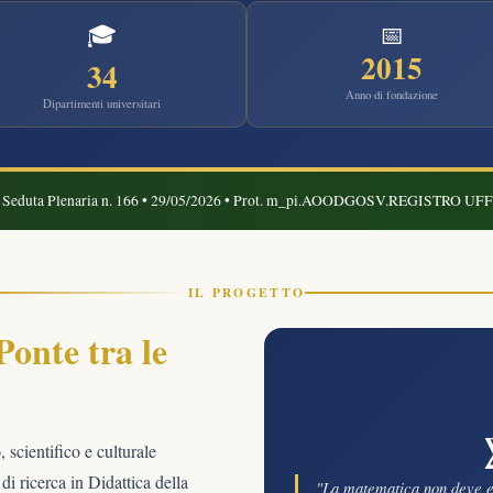
🎓
📅
2015
34
Anno di fondazione
Dipartimenti universitari
Seduta Plenaria n. 166 • 29/05/2026 • Prot. m_pi.AOODGOSV.REGISTRO UF
IL PROGETTO
Ponte tra le
 scientifico e culturale
i ricerca in Didattica della
"La matematica non deve e