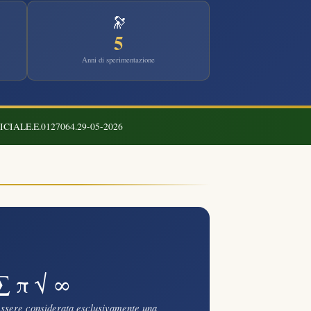
🔭
5
Anni di sperimentazione
FICIALE.E.0127064.29-05-2026
∑ π √ ∞
ssere considerata esclusivamente una