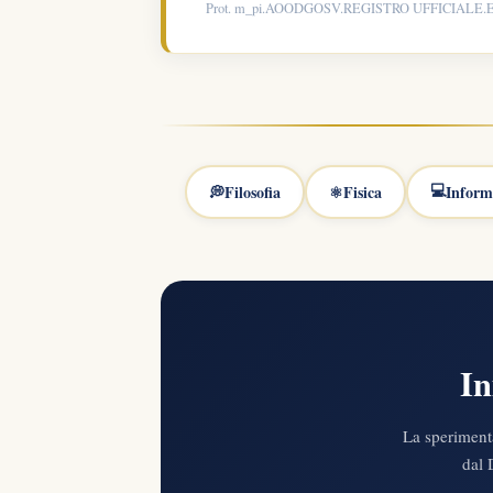
Prot. m_pi.AOODGOSV.REGISTRO UFFICIALE.E.01
💻
💭
Filosofia
⚛️
Fisica
Inform
In
La speriment
dal 